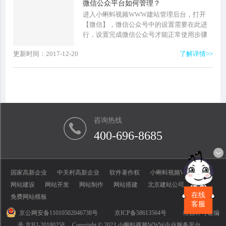
微信公众平台如何管理？
进入小蝌蚪视频WWW建站管理后台，打开
【微信】，微信公众号中的设置需要在此进
行，设置完成微信公众号才能正常使用步骤
一：微信公众号授权1、进入小蝌蚪视频
更新时间：2017-12-20
了解详情>>
WWW建站管理后台，点击【微信】，打开微
信公众号授权页...
咨询热线
400-696-8685
国家高新企业
中关村高新企业
软件著作权
小蝌蚪视频WWW商标
网站建设
网站开发
网站制作
网站搭建
北京建站公司
在线
免费网站模板
客服
京公网安备11010502046738号
京ICP备58613564号
经营许可证编
号 京B2-20180258
Copyright © 2023 小蝌蚪视频WWW企业服务平台